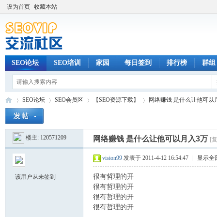
设为首页
收藏本站
SEO论坛
SEO培训
家园
每日签到
排行榜
群组
SEO论坛
SEO会员区
【SEO资源下载】
网络赚钱 是什么让他可以
楼主:
120571209
网络赚钱 是什么让他可以月入3万
[
SE
»
›
›
›
vision99
发表于 2011-4-12 16:54:47
|
显示全
很有哲理的开
该用户从未签到
很有哲理的开
很有哲理的开
很有哲理的开