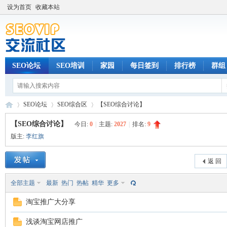
设为首页
收藏本站
SEO论坛
SEO培训
家园
每日签到
排行榜
群组
SEO论坛
SEO综合区
【SEO综合讨论】
【SEO综合讨论】
今日:
0
|
主题:
2027
|
排名:
9
版主:
李红旗
SE
»
›
›
返 回
全部主题
最新
热门
热帖
精华
更多
淘宝推广大分享
浅谈淘宝网店推广